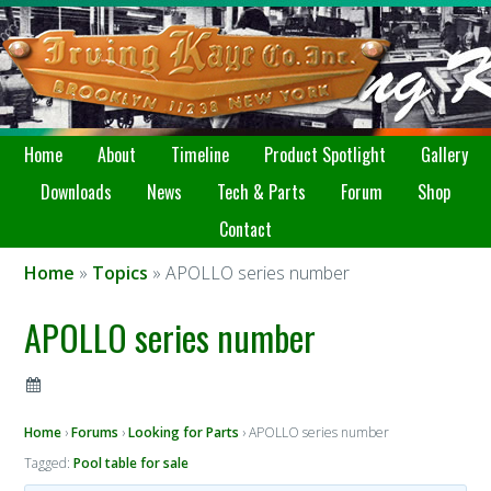
Home
About
Timeline
Product Spotlight
Gallery
Downloads
News
Tech & Parts
Forum
Shop
Contact
Home
»
Topics
» APOLLO series number
APOLLO series number
Home
›
Forums
›
Looking for Parts
›
APOLLO series number
Tagged:
Pool table for sale