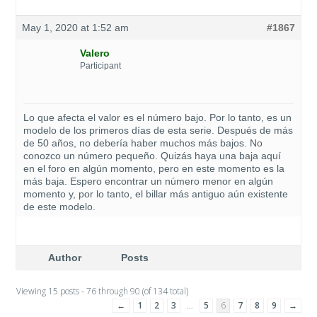
May 1, 2020 at 1:52 am
#1867
Valero
Participant
Lo que afecta el valor es el número bajo. Por lo tanto, es un
modelo de los primeros días de esta serie. Después de más
de 50 años, no debería haber muchos más bajos. No
conozco un número pequeño. Quizás haya una baja aquí
en el foro en algún momento, pero en este momento es la
más baja. Espero encontrar un número menor en algún
momento y, por lo tanto, el billar más antiguo aún existente
de este modelo.
Author
Posts
Viewing 15 posts - 76 through 90 (of 134 total)
←
1
2
3
…
5
6
7
8
9
→