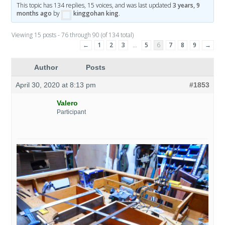
This topic has 134 replies, 15 voices, and was last updated
3 years, 9
months ago
by
kinggohan king
.
Viewing 15 posts - 76 through 90 (of 134 total)
←
1
2
3
…
5
6
7
8
9
→
Author
Posts
April 30, 2020 at 8:13 pm
#1853
Valero
Participant